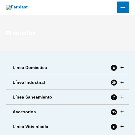
Ir
al
contenido
Productos
+
Línea Doméstica
8
+
Línea Industrial
29
+
Línea Saneamiento
7
+
Accesorios
35
+
Línea Vitivinícola
11