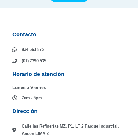
las
de
Políticas
publicidad
de
e
Privacidad
información
Contacto
comercial
934 563 875
(01) 7390 535
Horario de atención
Lunes a Viernes
7am - 5pm
Dirección
Calle las Refinerías MZ. P1, LT 2 Parque Industrial,
Ancón LIMA 2