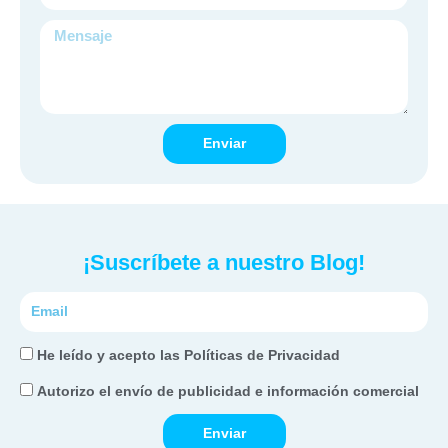
Mensaje
Enviar
¡Suscríbete a nuestro Blog!
Correo
electrónico
He
He leído y acepto las Políticas de Privacidad
leído
Autorizo
Autorizo el envío de publicidad e información comercial
y
el
acepto
Enviar
envío