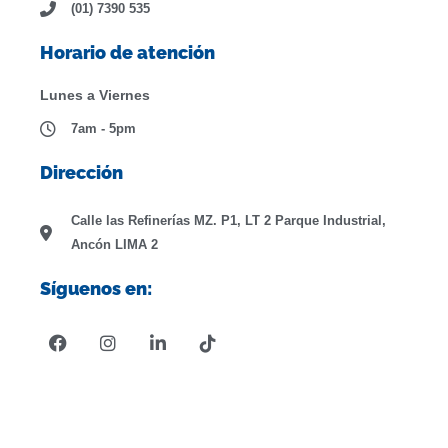
(01) 7390 535
Horario de atención
Lunes a Viernes
7am - 5pm
Dirección
Calle las Refinerías MZ. P1, LT 2 Parque Industrial,
Ancón LIMA 2
Síguenos en:
F
I
L
T
a
n
i
i
c
s
n
k
e
t
k
t
b
a
e
o
o
g
d
k
o
r
i