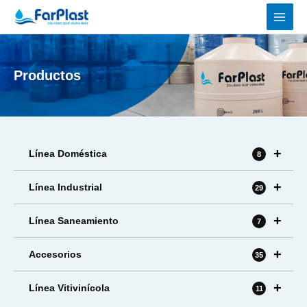
Ir
al
contenido
Productos
+
Línea Doméstica
8
+
Línea Industrial
29
+
Línea Saneamiento
7
+
Accesorios
35
+
Línea Vitivinícola
11