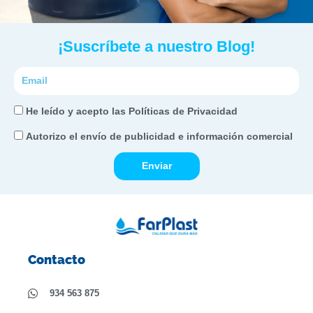
¡Suscríbete a nuestro Blog!
Correo
electrónico
He
He leído y acepto las Políticas de Privacidad
leído
Autorizo
Autorizo el envío de publicidad e información comercial
y
el
acepto
Enviar
envío
las
de
Políticas
publicidad
de
e
Privacidad
información
comercial
Contacto
934 563 875