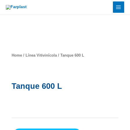
Ir
al
contenido
Productos
Home
/
Línea Vitivinícola
/ Tanque 600 L
Tanque 600 L