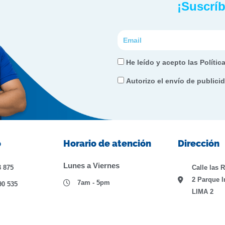
¡Suscríb
Correo
electrónico
He
He leído y acepto las Polític
leído
Autorizo
Autorizo el envío de publici
y
el
acepto
envío
las
de
Políticas
publicidad
o
Horario de atención
Dirección
de
e
Privacidad
información
Lunes a Viernes
3 875
Calle las 
comercial
2 Parque I
7am - 5pm
90 535
LIMA 2