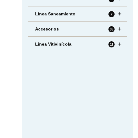
+
Línea Saneamiento
7
+
Accesorios
35
+
Línea Vitivinícola
11