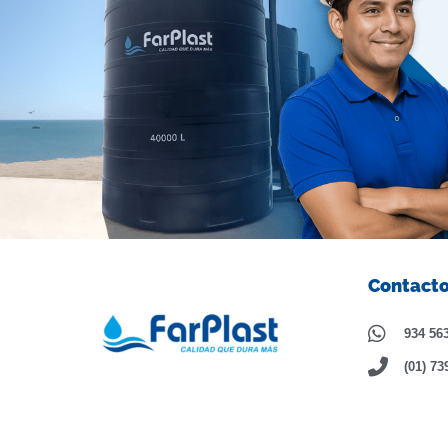
Contact
934 56
(01) 73