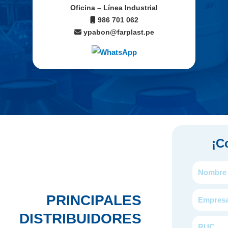
Oficina – Línea Industrial
986 701 062
ypabon@farplast.pe
¡
Co
Nombre
y
Empresa
Apellidos
PRINCIPALES
DISTRIBUIDORES
RUC