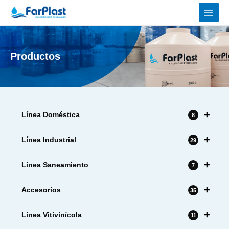
Ir
al
contenido
Productos
+
Línea Doméstica
8
+
Línea Industrial
29
+
Línea Saneamiento
7
+
Accesorios
35
+
Línea Vitivinícola
11