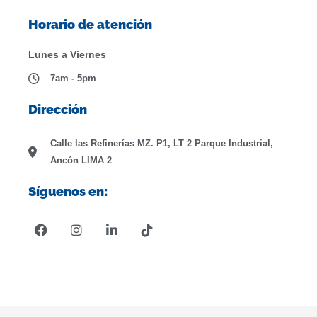
Horario de atención
Lunes a Viernes
7am - 5pm
Dirección
Calle las Refinerías MZ. P1, LT 2 Parque Industrial,
Ancón LIMA 2
Síguenos en:
F
I
L
T
a
n
i
i
c
s
n
k
e
t
k
t
b
a
e
o
o
g
d
k
o
r
i
k
a
n