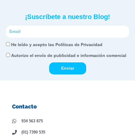
¡Suscríbete a nuestro Blog!
Correo
electrónico
He
He leído y acepto las Políticas de Privacidad
leído
Autorizo
Autorizo el envío de publicidad e información comercial
y
el
acepto
Enviar
envío
las
de
Políticas
publicidad
de
e
Privacidad
información
Contacto
comercial
934 563 875
(01) 7390 535