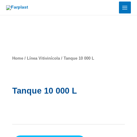
Ir
al
contenido
Productos
Home
/
Línea Vitivinícola
/ Tanque 10 000 L
Tanque 10 000 L