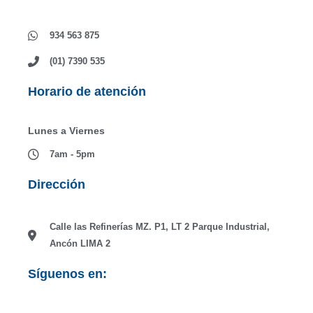
934 563 875
(01) 7390 535
Horario de atención
Lunes a Viernes
7am - 5pm
Dirección
Calle las Refinerías MZ. P1, LT 2 Parque Industrial,
Ancón LIMA 2
Síguenos en:
F
I
L
T