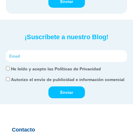
Enviar
¡Suscríbete a nuestro Blog!
Correo
electrónico
He
He leído y acepto las Políticas de Privacidad
leído
Autorizo
Autorizo el envío de publicidad e información comercial
y
el
acepto
Enviar
envío
las
de
Políticas
publicidad
de
e
Privacidad
información
Contacto
comercial